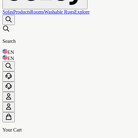
Sofas
Products
Rooms
Washable Rugs
Explore
Search
EN
EN
Your Cart