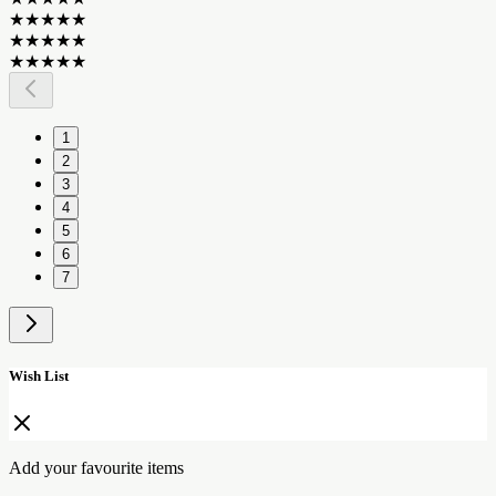
★
★
★
★
★
★
★
★
★
★
★
★
★
★
★
1
2
3
4
5
6
7
Wish List
Add your favourite items