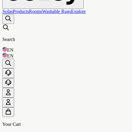
Sofas
Products
Rooms
Washable Rugs
Explore
Search
EN
EN
Your Cart