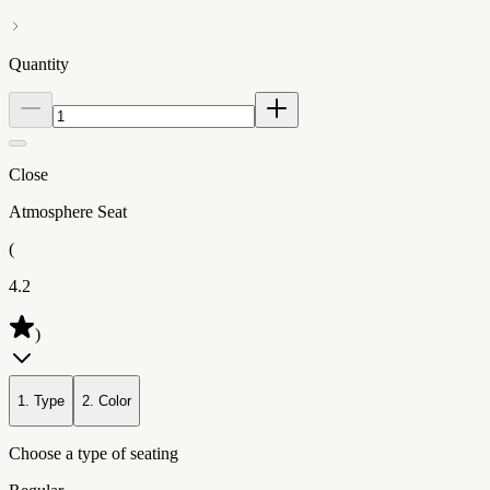
Quantity
Close
Atmosphere Seat
(
4.2
)
1. Type
2. Color
Choose a type of seating