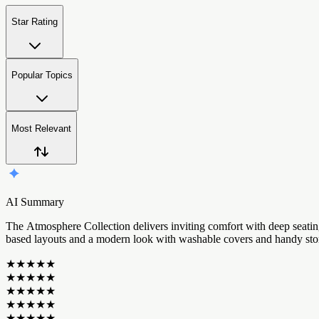
Star Rating
Popular Topics
Most Relevant
AI Summary
T
h
e
A
t
m
o
s
p
h
e
r
e
C
o
l
l
e
c
t
i
o
n
d
e
l
i
v
e
r
s
i
n
v
i
t
i
n
g
c
o
m
f
o
r
t
w
i
t
h
d
e
e
p
s
e
a
t
i
n
b
a
s
e
d
l
a
y
o
u
t
s
a
n
d
a
m
o
d
e
r
n
l
o
o
k
w
i
t
h
w
a
s
h
a
b
l
e
c
o
v
e
r
s
a
n
d
h
a
n
d
y
s
t
o
★
★
★
★
★
★
★
★
★
★
★
★
★
★
★
★
★
★
★
★
★
★
★
★
★