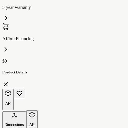
5-year warranty
Affirm Financing
$0
Product Details
AR
Dimensions
AR