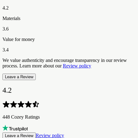
4.2
Materials
3.6
Value for money
3.4
We value authenticity and encourage transparency in our review
process. Learn more about our
Review policy
Leave a Review
4.2
448 Cozey Ratings​​​​‌ ‍ ​‍​‍‌‍ ‌ ​‍‌‍‍‌‌‍‌ ‌‍‍‌‌‍ ‍​‍​‍​ ‍‍​‍​‍‌ ​ ‌‍​‌‌‍ ‍‌‍‍‌‌ ‌​‌ ‍‌​‍ ‍‌‍‍‌‌‍ ​‍​‍​‍ ​​‍​‍‌‍‍​‌ ​‍‌‍‌‌‌‍‌‍​‍​‍​ ‍‍​‍​‍‌‍‍​‌ ‌​‌ ‌​‌ ​​‌ ​ ​ ‍‍​‍ ​‍ ‌‍ ​‌‍ ‌‍​ ‌‍​‌‌‍ ​‌‍‍​‌‍ ‌ ​ ‌ ‌​​ ‍‍​ ​ ​ ​​​ ​​​ ​​​‍ ‌ ​ ‌ ‌​‌ ‌‌‌‍‌​‌‍‍‌‌‍ ​‍ ‌‍‍‌‌‍ ‍‌ ‌​‌‍‌‌‌‍ ‍‌ ‌​​‍ ‌‍‌‌‌‍‌​‌‍‍‌‌ ‌​​‍ ‌‍ ‌‌‍ ‌‍‌​‌‍‌‌​ ‌‌ ​​‌ ​‍‌‍‌‌‌ ​ ‌‍‌‌‌‍ ‍‌ ‌​‌‍​‌‌ ‌​‌‍‍‌‌‍ ‌‍ ‍​ ‍ ‌‍‍‌‌‍‌​​ ‌‌‍​‍‌‍​‌​ ‌ ​ ‌​​ ‍​‌‍‌​‌‍​‍​ ​‌​‍ ‌‌‍​ ​ ​ ​ ​‌‌‍‌​​‍ ‌​ ‌​‌‍‌​​ ‌​​ ‌‍​‍ ‌​ ‍‌​ ‍​‌‍‌‌‌‍​ ​‍ ‌‌‍​‌​ ​‍​ ‍​‌‍‌‍‌‍‌‌​ ‌ ‌‍​‍‌‍​‌​ ​‌‌‍​‌​ ​‌‌‍​‍​ ‍ ‌ ‌​‌ ‍‌‌ ​​‌‍‌‌​ ‌‌ ​​‌‍‌​‌ ​​​ ‍ ‌ ​​‌‍​‌‌ ‌​‌‍‍​​ ‌‌ ‌‍‌‍​‌‌‍ ​‌ ‌‌‌‍‌‌‌​​‌‌‍‌​‌‍‌​‌‍‌‌‌‍‌​‌‌​ ‌‍‌‌‌‍​ ‌ ‌​‌‍‍‌‌‍ ‌‍ ‍‌ ​ ​‍‌‌​ ‌‌‌​​‍‌‌ ‌‍‍ ‌‍‌‌‌ ‍‌​‍‌‌​ ​ ‌​‌​​‍‌‌​ ​ ‌​‌​​‍‌‌​ ​‍​ ​‍‌‍‌‌​ ​‍​ ​​‌‍‌​​ ‌‌​ ​‍​ ‌‌​ ​​​ ‌ ​ ‌‌​ ‌ ‌‍​‍​‍‌‌​ ​‍​ ​‍​‍‌‌​ ‌‌‌​‌​​‍ ‍‌ ​‍‌‍‌‌‌ ‌‍‌‍‍‌‌‍‌‌‌ ‌ ‌‌​ ‌ ‌‌‌‍ ‌‌‍ ‌‌‍​‌‌ ​‍‌ ‍‌‌‌‌​‌‍‌‌‌‍ ‌‌ ​​‌‍ ​‌‍​‌‌ ‌​‌‍‌‌​‍ ‍‌ ​ ‌ ‌‌‌‍ ‌‌‍ ‌‌‍​‌‌ ​‍‌ ‍‌‌​‌​‌‍​‌‌ ‌​‌‍​‌​‍ ‍‌ ‌​‌‍ ‌ ‌​‌‍​‌‌‍ ​‌‌​‍‌‍​‌‌ ‌​‌‍‍‌‌‍ ‍‌‍‌ ‌‌‌​‌‍‌‌‌ ‍​‌ ‌​​ ‌‍​‍‌‍​‌‌ ​ ‌‍‌‌‌‌‌‌‌ ​‍‌‍ ​​ ‌‌‍‍​‌ ‌​‌ ‌​‌ ​​‌ ​ ​‍‌‌​ ​ ‌​​‌​‍‌‌​ ​‍‌​‌‍​‍‌‌​ ​‍‌​‌‍‌‍ ​‌‍ ‌‍​ ‌‍​‌‌‍ ​‌‍‍​‌‍ ‌ ​ ‌ ‌​​‍‌‌​ ​ ‌​​‌​ ​ ​ ​​​ ​​​ ​​​‍‌‌​ ​‍‌​‌‍‌ ​ ‌ ‌​‌ ‌‌‌‍‌​‌‍‍‌‌‍ ​‍‌‍‌‍‍‌‌‍‌​​ ‌‌‍​‍‌‍​‌​ ‌ ​ ‌​​ ‍​‌‍‌​‌‍​‍​ ​‌​‍ ‌‌‍​ ​ ​ ​ ​‌‌‍‌​​‍ ‌​ ‌​‌‍‌​​ ‌​​ ‌‍​‍ ‌​ ‍‌​ ‍​‌‍‌‌‌‍​ ​‍ ‌‌‍​‌​ ​‍​ ‍​‌‍‌‍‌‍‌‌​ ‌ ‌‍​‍‌‍​‌​ ​‌‌‍​‌​ ​‌‌‍​‍​‍‌‍‌ ‌​‌ ‍‌‌ ​​‌‍‌‌​ ‌‌ ​​‌‍‌​‌ ​​​‍‌‍‌ ​​‌‍​‌‌ ‌​‌‍‍​​ ‌‌ ‌‍‌‍​‌‌‍ ​‌ ‌‌‌‍‌‌‌​​‌‌‍‌​‌‍‌​‌‍‌‌‌‍‌​‌‌​ ‌‍‌‌‌‍​ ‌ ‌​‌‍‍‌‌‍ ‌‍ ‍‌ ​ ​‍‌‌​ ‌‌‌​​‍‌‌ ‌‍‍ ‌‍‌‌‌ ‍‌​‍‌‌​ ​ ‌​‌​​‍‌‌​ ​ ‌​‌​​‍‌‌​ ​‍​ ​‍‌‍‌‌​ ​‍​ ​​‌‍‌​​ ‌‌​ ​‍​ ‌‌​ ​​​ ‌ ​ ‌‌​ ‌ ‌‍​‍​‍‌‌​ ​‍​ ​‍​‍‌‌​ ‌‌‌​‌​​‍ ‍‌ ​‍‌‍‌‌‌ ‌‍‌‍‍‌‌‍‌‌‌ ‌ ‌‌​ ‌ ‌‌‌‍ ‌‌‍ ‌‌‍​‌‌ ​‍‌ ‍‌‌‌‌​‌‍‌‌‌‍ ‌‌ ​​‌‍ ​‌‍​‌‌ ‌​‌‍‌‌​‍ ‍‌ ​ ‌ ‌‌‌‍ ‌‌‍ ‌‌‍​‌‌ ​‍‌ ‍‌‌​‌​‌‍​‌‌ ‌​‌‍​‌​‍ ‍‌ ‌​‌‍ ‌ ‌​‌‍​‌‌‍ ​‌‌​‍‌‍​‌‌ ‌​‌‍‍‌‌‍ ‍‌‍‌ ‌‌‌​‌‍‌‌‌ ‍​‌ ‌​​‍‌‍‌ ​​‌‍‌‌‌ ​‍‌ ​ ‌ ​​‌‍‌‌‌‍​ ‌ ‌​‌‍‍‌‌ ‌‍‌‍‌‌​ ‌‌ ​​‌ ‌‌‌‍​‍‌‍ ​‌‍‍‌‌ ​ ‌‍‍​‌‍‌‌‌‍‌​​‍​‍‌ ‌
Review policy
Leave a Review