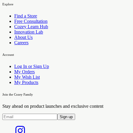
Explore
Find a Store
Free Consultation
Cozey Learn Hub
Innovation Lab
About Us
Careers
Account
Log In or Sign Up
My Orders
My Wish List
My Products
Join the Cozey Family
Stay ahead on product launches and exclusive content
Sign up