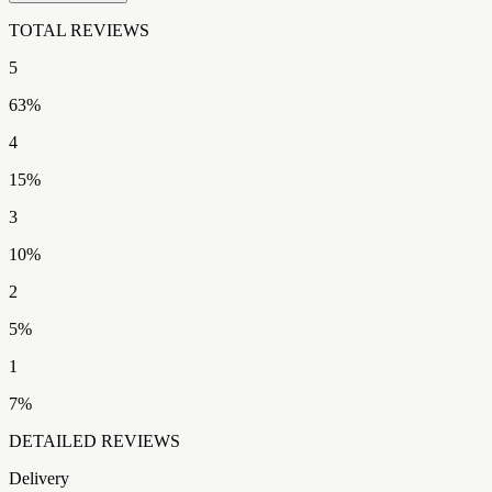
TOTAL REVIEWS​​​​‌ ‍ ​‍​‍‌‍ ‌ ​‍‌‍‍‌‌‍‌ ‌‍‍‌‌‍ ‍​‍​‍​ ‍‍​‍​‍‌ ​ ‌‍​‌‌‍ ‍‌‍‍‌‌ ‌​‌ ‍‌​‍ ‍‌‍‍‌‌‍ ​‍​‍​‍ ​​‍​‍‌‍‍​‌ ​‍‌‍‌‌‌‍‌‍​‍​‍​ ‍‍​‍​‍‌‍‍​‌ ‌​‌ ‌​‌ ​​‌ ​ ​ ‍‍​‍ ​‍ ‌‍ ​‌‍ ‌‍​ ‌‍​‌‌‍ ​‌‍‍​‌‍ ‌ ​ ‌ ‌​​ ‍‍​ ​ ​ ​​​ ​​​ ​​​‍ ‌ ​ ‌ ‌​‌ ‌‌‌‍‌​‌‍‍‌‌‍ ​‍ ‌‍‍‌‌‍ ‍‌ ‌​‌‍‌‌‌‍ ‍‌ ‌​​‍ ‌‍‌‌‌‍‌​‌‍‍‌‌ ‌​​‍ ‌‍ ‌‌‍ ‌‍‌​‌‍‌‌​ ‌‌ ​​‌ ​‍‌‍‌‌‌ ​ ‌‍‌‌‌‍ ‍‌ ‌​‌‍​‌‌ ‌​‌‍‍‌‌‍ ‌‍ ‍​ ‍ ‌‍‍‌‌‍‌​​ ‌‌‍​‍‌‍​‌​ ‌ ​ ‌​​ ‍​‌‍‌​‌‍​‍​ ​‌​‍ ‌‌‍​ ​ ​ ​ ​‌‌‍‌​​‍ ‌​ ‌​‌‍‌​​ ‌​​ ‌‍​‍ ‌​ ‍‌​ ‍​‌‍‌‌‌‍​ ​‍ ‌‌‍​‌​ ​‍​ ‍​‌‍‌‍‌‍‌‌​ ‌ ‌‍​‍‌‍​‌​ ​‌‌‍​‌​ ​‌‌‍​‍​ ‍ ‌ ‌​‌ ‍‌‌ ​​‌‍‌‌​ ‌‌ ​​‌‍‌​‌ ​​​ ‍ ‌ ​​‌‍​‌‌ ‌​‌‍‍​​ ‌‌ ‌‍‌‍​‌‌‍ ​‌ ‌‌‌‍‌‌‌​​‌‌‍‌​‌‍‌​‌‍‌‌‌‍‌​‌‌​ ‌‍‌‌‌‍​ ‌ ‌​‌‍‍‌‌‍ ‌‍ ‍‌ ​ ​‍‌‌​ ‌‌‌​​‍‌‌ ‌‍‍ ‌‍‌‌‌ ‍‌​‍‌‌​ ​ ‌​‌​​‍‌‌​ ​ ‌​‌​​‍‌‌​ ​‍​ ​‍‌‍‌‌​ ​‍​ ​​‌‍‌​​ ‌‌​ ​‍​ ‌‌​ ​​​ ‌ ​ ‌‌​ ‌ ‌‍​‍​‍‌‌​ ​‍​ ​‍​‍‌‌​ ‌‌‌​‌​​‍ ‍‌ ​‍‌‍‌‌‌ ‌‍‌‍‍‌‌‍‌‌‌ ‌ ‌‌​ ‌ ‌‌‌‍ ‌‌‍ ‌‌‍​‌‌ ​‍‌ ‍‌‌‌‌​‌‍‌‌‌‍ ‌‌ ​​‌‍ ​‌‍​‌‌ ‌​‌‍‌‌​‍ ‍‌‍​‍‌ ​‍‌‍‌‌‌‍​‌‌‍‍ ‌‍‌​‌‍ ‌ ‌ ‌‍ ‍‌​‌​‌‍​‌‌ ‌​‌‍​‌​‍ ‍‌ ‌​‌‍‍‌‌ ‌​‌‍ ​‌‍‌‌​ ‌‍​‍‌‍​‌‌ ​ ‌‍‌‌‌‌‌‌‌ ​‍‌‍ ​​ ‌‌‍‍​‌ ‌​‌ ‌​‌ ​​‌ ​ ​‍‌‌​ ​ ‌​​‌​‍‌‌​ ​‍‌​‌‍​‍‌‌​ ​‍‌​‌‍‌‍ ​‌‍ ‌‍​ ‌‍​‌‌‍ ​‌‍‍​‌‍ ‌ ​ ‌ ‌​​‍‌‌​ ​ ‌​​‌​ ​ ​ ​​​ ​​​ ​​​‍‌‌​ ​‍‌​‌‍‌ ​ ‌ ‌​‌ ‌‌‌‍‌​‌‍‍‌‌‍ ​‍‌‍‌‍‍‌‌‍‌​​ ‌‌‍​‍‌‍​‌​ ‌ ​ ‌​​ ‍​‌‍‌​‌‍​‍​ ​‌​‍ ‌‌‍​ ​ ​ ​ ​‌‌‍‌​​‍ ‌​ ‌​‌‍‌​​ ‌​​ ‌‍​‍ ‌​ ‍‌​ ‍​‌‍‌‌‌‍​ ​‍ ‌‌‍​‌​ ​‍​ ‍​‌‍‌‍‌‍‌‌​ ‌ ‌‍​‍‌‍​‌​ ​‌‌‍​‌​ ​‌‌‍​‍​‍‌‍‌ ‌​‌ ‍‌‌ ​​‌‍‌‌​ ‌‌ ​​‌‍‌​‌ ​​​‍‌‍‌ ​​‌‍​‌‌ ‌​‌‍‍​​ ‌‌ ‌‍‌‍​‌‌‍ ​‌ ‌‌‌‍‌‌‌​​‌‌‍‌​‌‍‌​‌‍‌‌‌‍‌​‌‌​ ‌‍‌‌‌‍​ ‌ ‌​‌‍‍‌‌‍ ‌‍ ‍‌ ​ ​‍‌‌​ ‌‌‌​​‍‌‌ ‌‍‍ ‌‍‌‌‌ ‍‌​‍‌‌​ ​ ‌​‌​​‍‌‌​ ​ ‌​‌​​‍‌‌​ ​‍​ ​‍‌‍‌‌​ ​‍​ ​​‌‍‌​​ ‌‌​ ​‍​ ‌‌​ ​​​ ‌ ​ ‌‌​ ‌ ‌‍​‍​‍‌‌​ ​‍​ ​‍​‍‌‌​ ‌‌‌​‌​​‍ ‍‌ ​‍‌‍‌‌‌ ‌‍‌‍‍‌‌‍‌‌‌ ‌ ‌‌​ ‌ ‌‌‌‍ ‌‌‍ ‌‌‍​‌‌ ​‍‌ ‍‌‌‌‌​‌‍‌‌‌‍ ‌‌ ​​‌‍ ​‌‍​‌‌ ‌​‌‍‌‌​‍ ‍‌‍​‍‌ ​‍‌‍‌‌‌‍​‌‌‍‍ ‌‍‌​‌‍ ‌ ‌ ‌‍ ‍‌​‌​‌‍​‌‌ ‌​‌‍​‌​‍ ‍‌ ‌​‌‍‍‌‌ ‌​‌‍ ​‌‍‌‌​‍‌‍‌ ​​‌‍‌‌‌ ​‍‌ ​ ‌ ​​‌‍‌‌‌‍​ ‌ ‌​‌‍‍‌‌ ‌‍‌‍‌‌​ ‌‌ ​​‌ ‌‌‌‍​‍‌‍ ​‌‍‍‌‌ ​ ‌‍‍​‌‍‌‌‌‍‌​​‍​‍‌ ‌
5
63
%
4
15
%
3
10
%
2
5
%
1
7
%
DETAILED REVIEWS
Delivery