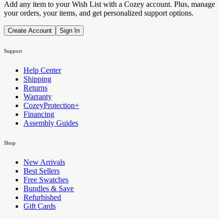
Add any item to your Wish List with a Cozey account. Plus, manage
your orders, your items, and get personalized support options.
Create Account
Sign In
Support
Help Center
Shipping
Returns
Warranty
CozeyProtection+
Financing
Assembly Guides
Shop
New Arrivals
Best Sellers
Free Swatches
Bundles & Save
Refurbished
Gift Cards