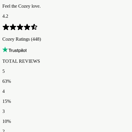
Feel the Cozey love.
4.2
Cozey Ratings​​​​‌ ‍ ​‍​‍‌‍ ‌ ​‍‌‍‍‌‌‍‌ ‌‍‍‌‌‍ ‍​‍​‍​ ‍‍​‍​‍‌ ​ ‌‍​‌‌‍ ‍‌‍‍‌‌ ‌​‌ ‍‌​‍ ‍‌‍‍‌‌‍ ​‍​‍​‍ ​​‍​‍‌‍‍​‌ ​‍‌‍‌‌‌‍‌‍​‍​‍​ ‍‍​‍​‍‌‍‍​‌ ‌​‌ ‌​‌ ​​‌ ​ ​ ‍‍​‍ ​‍ ‌‍ ​‌‍ ‌‍​ ‌‍​‌‌‍ ​‌‍‍​‌‍ ‌ ​ ‌ ‌​​ ‍‍​ ​ ​ ​​​ ​​​ ​​​‍ ‌ ​ ‌ ‌​‌ ‌‌‌‍‌​‌‍‍‌‌‍ ​‍ ‌‍‍‌‌‍ ‍‌ ‌​‌‍‌‌‌‍ ‍‌ ‌​​‍ ‌‍‌‌‌‍‌​‌‍‍‌‌ ‌​​‍ ‌‍ ‌‌‍ ‌‍‌​‌‍‌‌​ ‌‌ ​​‌ ​‍‌‍‌‌‌ ​ ‌‍‌‌‌‍ ‍‌ ‌​‌‍​‌‌ ‌​‌‍‍‌‌‍ ‌‍ ‍​ ‍ ‌‍‍‌‌‍‌​​ ‌‌‍​‍‌‍​‌​ ‌ ​ ‌​​ ‍​‌‍‌​‌‍​‍​ ​‌​‍ ‌‌‍​ ​ ​ ​ ​‌‌‍‌​​‍ ‌​ ‌​‌‍‌​​ ‌​​ ‌‍​‍ ‌​ ‍‌​ ‍​‌‍‌‌‌‍​ ​‍ ‌‌‍​‌​ ​‍​ ‍​‌‍‌‍‌‍‌‌​ ‌ ‌‍​‍‌‍​‌​ ​‌‌‍​‌​ ​‌‌‍​‍​ ‍ ‌ ‌​‌ ‍‌‌ ​​‌‍‌‌​ ‌‌ ​​‌‍‌​‌ ​​​ ‍ ‌ ​​‌‍​‌‌ ‌​‌‍‍​​ ‌‌ ‌‍‌‍​‌‌‍ ​‌ ‌‌‌‍‌‌‌​​‌‌‍‌​‌‍‌​‌‍‌‌‌‍‌​‌‌​ ‌‍‌‌‌‍​ ‌ ‌​‌‍‍‌‌‍ ‌‍ ‍‌ ​ ​‍‌‌​ ‌‌‌​​‍‌‌ ‌‍‍ ‌‍‌‌‌ ‍‌​‍‌‌​ ​ ‌​‌​​‍‌‌​ ​ ‌​‌​​‍‌‌​ ​‍​ ​‍‌‍‌‌​ ​‍​ ​​‌‍‌​​ ‌‌​ ​‍​ ‌‌​ ​​​ ‌ ​ ‌‌​ ‌ ‌‍​‍​‍‌‌​ ​‍​ ​‍​‍‌‌​ ‌‌‌​‌​​‍ ‍‌ ​‍‌‍‌‌‌ ‌‍‌‍‍‌‌‍‌‌‌ ‌ ‌‌​ ‌ ‌‌‌‍ ‌‌‍ ‌‌‍​‌‌ ​‍‌ ‍‌‌‌‌​‌‍‌‌‌‍ ‌‌ ​​‌‍ ​‌‍​‌‌ ‌​‌‍‌‌​‍ ‍‌ ​ ‌ ‌‌‌‍ ‌‌‍ ‌‌‍​‌‌ ​‍‌ ‍‌‌​‌​‌‍​‌‌ ‌​‌‍​‌​‍ ‍‌ ‌​‌‍ ‌ ‌​‌‍​‌‌‍ ​‌‌​‍‌‍​‌‌ ‌​‌‍‍‌‌‍ ‍‌‍‌ ‌‌‌​‌‍‌‌‌ ‍​‌ ‌​​ ‌‍​‍‌‍​‌‌ ​ ‌‍‌‌‌‌‌‌‌ ​‍‌‍ ​​ ‌‌‍‍​‌ ‌​‌ ‌​‌ ​​‌ ​ ​‍‌‌​ ​ ‌​​‌​‍‌‌​ ​‍‌​‌‍​‍‌‌​ ​‍‌​‌‍‌‍ ​‌‍ ‌‍​ ‌‍​‌‌‍ ​‌‍‍​‌‍ ‌ ​ ‌ ‌​​‍‌‌​ ​ ‌​​‌​ ​ ​ ​​​ ​​​ ​​​‍‌‌​ ​‍‌​‌‍‌ ​ ‌ ‌​‌ ‌‌‌‍‌​‌‍‍‌‌‍ ​‍‌‍‌‍‍‌‌‍‌​​ ‌‌‍​‍‌‍​‌​ ‌ ​ ‌​​ ‍​‌‍‌​‌‍​‍​ ​‌​‍ ‌‌‍​ ​ ​ ​ ​‌‌‍‌​​‍ ‌​ ‌​‌‍‌​​ ‌​​ ‌‍​‍ ‌​ ‍‌​ ‍​‌‍‌‌‌‍​ ​‍ ‌‌‍​‌​ ​‍​ ‍​‌‍‌‍‌‍‌‌​ ‌ ‌‍​‍‌‍​‌​ ​‌‌‍​‌​ ​‌‌‍​‍​‍‌‍‌ ‌​‌ ‍‌‌ ​​‌‍‌‌​ ‌‌ ​​‌‍‌​‌ ​​​‍‌‍‌ ​​‌‍​‌‌ ‌​‌‍‍​​ ‌‌ ‌‍‌‍​‌‌‍ ​‌ ‌‌‌‍‌‌‌​​‌‌‍‌​‌‍‌​‌‍‌‌‌‍‌​‌‌​ ‌‍‌‌‌‍​ ‌ ‌​‌‍‍‌‌‍ ‌‍ ‍‌ ​ ​‍‌‌​ ‌‌‌​​‍‌‌ ‌‍‍ ‌‍‌‌‌ ‍‌​‍‌‌​ ​ ‌​‌​​‍‌‌​ ​ ‌​‌​​‍‌‌​ ​‍​ ​‍‌‍‌‌​ ​‍​ ​​‌‍‌​​ ‌‌​ ​‍​ ‌‌​ ​​​ ‌ ​ ‌‌​ ‌ ‌‍​‍​‍‌‌​ ​‍​ ​‍​‍‌‌​ ‌‌‌​‌​​‍ ‍‌ ​‍‌‍‌‌‌ ‌‍‌‍‍‌‌‍‌‌‌ ‌ ‌‌​ ‌ ‌‌‌‍ ‌‌‍ ‌‌‍​‌‌ ​‍‌ ‍‌‌‌‌​‌‍‌‌‌‍ ‌‌ ​​‌‍ ​‌‍​‌‌ ‌​‌‍‌‌​‍ ‍‌ ​ ‌ ‌‌‌‍ ‌‌‍ ‌‌‍​‌‌ ​‍‌ ‍‌‌​‌​‌‍​‌‌ ‌​‌‍​‌​‍ ‍‌ ‌​‌‍ ‌ ‌​‌‍​‌‌‍ ​‌‌​‍‌‍​‌‌ ‌​‌‍‍‌‌‍ ‍‌‍‌ ‌‌‌​‌‍‌‌‌ ‍​‌ ‌​​‍‌‍‌ ​​‌‍‌‌‌ ​‍‌ ​ ‌ ​​‌‍‌‌‌‍​ ‌ ‌​‌‍‍‌‌ ‌‍‌‍‌‌​ ‌‌ ​​‌ ‌‌‌‍​‍‌‍ ​‌‍‍‌‌ ​ ‌‍‍​‌‍‌‌‌‍‌​​‍​‍‌ ‌ (448)
TOTAL REVIEWS​​​​‌ ‍ ​‍​‍‌‍ ‌ ​‍‌‍‍‌‌‍‌ ‌‍‍‌‌‍ ‍​‍​‍​ ‍‍​‍​‍‌ ​ ‌‍​‌‌‍ ‍‌‍‍‌‌ ‌​‌ ‍‌​‍ ‍‌‍‍‌‌‍ ​‍​‍​‍ ​​‍​‍‌‍‍​‌ ​‍‌‍‌‌‌‍‌‍​‍​‍​ ‍‍​‍​‍‌‍‍​‌ ‌​‌ ‌​‌ ​​‌ ​ ​ ‍‍​‍ ​‍ ‌‍ ​‌‍ ‌‍​ ‌‍​‌‌‍ ​‌‍‍​‌‍ ‌ ​ ‌ ‌​​ ‍‍​ ​ ​ ​​​ ​​​ ​​​‍ ‌ ​ ‌ ‌​‌ ‌‌‌‍‌​‌‍‍‌‌‍ ​‍ ‌‍‍‌‌‍ ‍‌ ‌​‌‍‌‌‌‍ ‍‌ ‌​​‍ ‌‍‌‌‌‍‌​‌‍‍‌‌ ‌​​‍ ‌‍ ‌‌‍ ‌‍‌​‌‍‌‌​ ‌‌ ​​‌ ​‍‌‍‌‌‌ ​ ‌‍‌‌‌‍ ‍‌ ‌​‌‍​‌‌ ‌​‌‍‍‌‌‍ ‌‍ ‍​ ‍ ‌‍‍‌‌‍‌​​ ‌‌‍​‍‌‍​‌​ ‌ ​ ‌​​ ‍​‌‍‌​‌‍​‍​ ​‌​‍ ‌‌‍​ ​ ​ ​ ​‌‌‍‌​​‍ ‌​ ‌​‌‍‌​​ ‌​​ ‌‍​‍ ‌​ ‍‌​ ‍​‌‍‌‌‌‍​ ​‍ ‌‌‍​‌​ ​‍​ ‍​‌‍‌‍‌‍‌‌​ ‌ ‌‍​‍‌‍​‌​ ​‌‌‍​‌​ ​‌‌‍​‍​ ‍ ‌ ‌​‌ ‍‌‌ ​​‌‍‌‌​ ‌‌ ​​‌‍‌​‌ ​​​ ‍ ‌ ​​‌‍​‌‌ ‌​‌‍‍​​ ‌‌ ‌‍‌‍​‌‌‍ ​‌ ‌‌‌‍‌‌‌​​‌‌‍‌​‌‍‌​‌‍‌‌‌‍‌​‌‌​ ‌‍‌‌‌‍​ ‌ ‌​‌‍‍‌‌‍ ‌‍ ‍‌ ​ ​‍‌‌​ ‌‌‌​​‍‌‌ ‌‍‍ ‌‍‌‌‌ ‍‌​‍‌‌​ ​ ‌​‌​​‍‌‌​ ​ ‌​‌​​‍‌‌​ ​‍​ ​‍‌‍‌‌​ ​‍​ ​​‌‍‌​​ ‌‌​ ​‍​ ‌‌​ ​​​ ‌ ​ ‌‌​ ‌ ‌‍​‍​‍‌‌​ ​‍​ ​‍​‍‌‌​ ‌‌‌​‌​​‍ ‍‌ ​‍‌‍‌‌‌ ‌‍‌‍‍‌‌‍‌‌‌ ‌ ‌‌​ ‌ ‌‌‌‍ ‌‌‍ ‌‌‍​‌‌ ​‍‌ ‍‌‌‌‌​‌‍‌‌‌‍ ‌‌ ​​‌‍ ​‌‍​‌‌ ‌​‌‍‌‌​‍ ‍‌‍​‍‌ ​‍‌‍‌‌‌‍​‌‌‍‍ ‌‍‌​‌‍ ‌ ‌ ‌‍ ‍‌​‌​‌‍​‌‌ ‌​‌‍​‌​‍ ‍‌ ‌​‌‍‍‌‌ ‌​‌‍ ​‌‍‌‌​ ‌‍​‍‌‍​‌‌ ​ ‌‍‌‌‌‌‌‌‌ ​‍‌‍ ​​ ‌‌‍‍​‌ ‌​‌ ‌​‌ ​​‌ ​ ​‍‌‌​ ​ ‌​​‌​‍‌‌​ ​‍‌​‌‍​‍‌‌​ ​‍‌​‌‍‌‍ ​‌‍ ‌‍​ ‌‍​‌‌‍ ​‌‍‍​‌‍ ‌ ​ ‌ ‌​​‍‌‌​ ​ ‌​​‌​ ​ ​ ​​​ ​​​ ​​​‍‌‌​ ​‍‌​‌‍‌ ​ ‌ ‌​‌ ‌‌‌‍‌​‌‍‍‌‌‍ ​‍‌‍‌‍‍‌‌‍‌​​ ‌‌‍​‍‌‍​‌​ ‌ ​ ‌​​ ‍​‌‍‌​‌‍​‍​ ​‌​‍ ‌‌‍​ ​ ​ ​ ​‌‌‍‌​​‍ ‌​ ‌​‌‍‌​​ ‌​​ ‌‍​‍ ‌​ ‍‌​ ‍​‌‍‌‌‌‍​ ​‍ ‌‌‍​‌​ ​‍​ ‍​‌‍‌‍‌‍‌‌​ ‌ ‌‍​‍‌‍​‌​ ​‌‌‍​‌​ ​‌‌‍​‍​‍‌‍‌ ‌​‌ ‍‌‌ ​​‌‍‌‌​ ‌‌ ​​‌‍‌​‌ ​​​‍‌‍‌ ​​‌‍​‌‌ ‌​‌‍‍​​ ‌‌ ‌‍‌‍​‌‌‍ ​‌ ‌‌‌‍‌‌‌​​‌‌‍‌​‌‍‌​‌‍‌‌‌‍‌​‌‌​ ‌‍‌‌‌‍​ ‌ ‌​‌‍‍‌‌‍ ‌‍ ‍‌ ​ ​‍‌‌​ ‌‌‌​​‍‌‌ ‌‍‍ ‌‍‌‌‌ ‍‌​‍‌‌​ ​ ‌​‌​​‍‌‌​ ​ ‌​‌​​‍‌‌​ ​‍​ ​‍‌‍‌‌​ ​‍​ ​​‌‍‌​​ ‌‌​ ​‍​ ‌‌​ ​​​ ‌ ​ ‌‌​ ‌ ‌‍​‍​‍‌‌​ ​‍​ ​‍​‍‌‌​ ‌‌‌​‌​​‍ ‍‌ ​‍‌‍‌‌‌ ‌‍‌‍‍‌‌‍‌‌‌ ‌ ‌‌​ ‌ ‌‌‌‍ ‌‌‍ ‌‌‍​‌‌ ​‍‌ ‍‌‌‌‌​‌‍‌‌‌‍ ‌‌ ​​‌‍ ​‌‍​‌‌ ‌​‌‍‌‌​‍ ‍‌‍​‍‌ ​‍‌‍‌‌‌‍​‌‌‍‍ ‌‍‌​‌‍ ‌ ‌ ‌‍ ‍‌​‌​‌‍​‌‌ ‌​‌‍​‌​‍ ‍‌ ‌​‌‍‍‌‌ ‌​‌‍ ​‌‍‌‌​‍‌‍‌ ​​‌‍‌‌‌ ​‍‌ ​ ‌ ​​‌‍‌‌‌‍​ ‌ ‌​‌‍‍‌‌ ‌‍‌‍‌‌​ ‌‌ ​​‌ ‌‌‌‍​‍‌‍ ​‌‍‍‌‌ ​ ‌‍‍​‌‍‌‌‌‍‌​​‍​‍‌ ‌
5
63
%
4
15
%
3
10
%
2