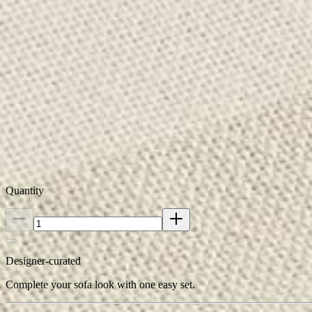
Materials
Care Instructions
Dimensions
Quantity
Designer-curated
Complete your sofa look with one easy set.