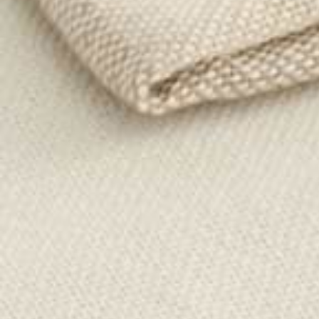
AI Summary
Midnight Waterfall Style Set
(
4.3
)
AI Summary
30-day trial