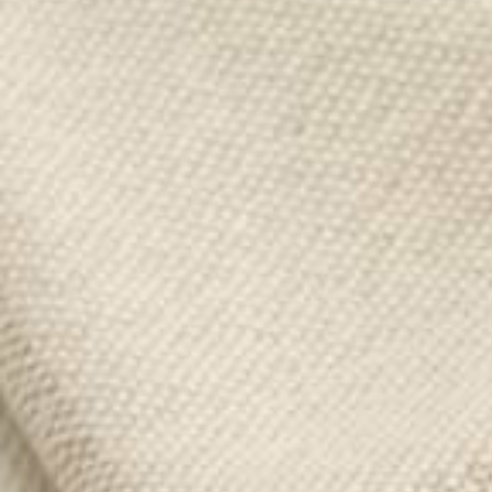
There are no items in your cart.
Midnight Waterfall Style Set
4.3