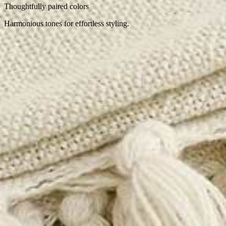
Thoughtfully paired colors
Harmonious tones for effortless styling.
Close
Midnight Waterfall Style Set
(
4.3
)
•
Midnight Waterfall Style Set