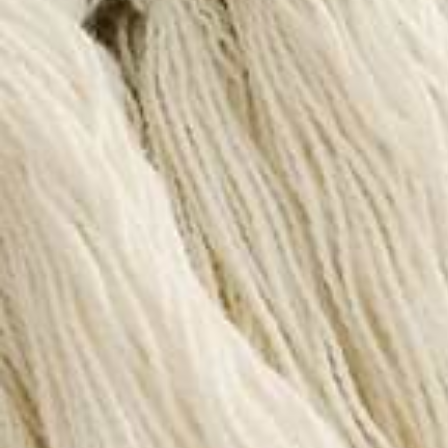
Feel the Cozey love.
4.3
Cozey Ratings​​​​‌ ‍ ​‍​‍‌‍ ‌ ​‍‌‍‍‌‌‍‌ ‌‍‍‌‌‍ ‍​‍​‍​ ‍‍​‍​‍‌ ​ ‌‍​‌‌‍ ‍‌‍‍‌‌ ‌​‌ ‍‌​‍ ‍‌‍‍‌‌‍ ​‍​‍​‍ ​​‍​‍‌‍‍​‌ ​‍‌‍‌‌‌‍‌‍​‍​‍​ ‍‍​‍​‍‌‍‍​‌ ‌​‌ ‌​‌ ​​‌ ​ ​ ‍‍​‍ ​‍ ‌‍ ​‌‍ ‌‍​ ‌‍​‌‌‍ ​‌‍‍​‌‍ ‌ ​ ‌ ‌​​ ‍‍​ ​ ​ ​​​ ​​​ ​​​‍ ‌ ​ ‌ ‌​‌ ‌‌‌‍‌​‌‍‍‌‌‍ ​‍ ‌‍‍‌‌‍ ‍‌ ‌​‌‍‌‌‌‍ ‍‌ ‌​​‍ ‌‍‌‌‌‍‌​‌‍‍‌‌ ‌​​‍ ‌‍ ‌‌‍ ‌‍‌​‌‍‌‌​ ‌‌ ​​‌ ​‍‌‍‌‌‌ ​ ‌‍‌‌‌‍ ‍‌ ‌​‌‍​‌‌ ‌​‌‍‍‌‌‍ ‌‍ ‍​ ‍ ‌‍‍‌‌‍‌​​ ‌‌‍‌​‌‍​‍​ ‌‌‌‍​ ‌‍‌‍‌‍​‌​ ‍‌​ ‌ ​‍ ‌‌‍‌‍​ ‍​​ ​ ‌‍‌​​‍ ‌​ ‌​‌‍​ ​ ​​​ ‍​​‍ ‌‌‍​‍​ ‍​​ ‌ ​ ​​​‍ ‌​ ‍​‌‍‌​​ ‌​‌‍​ ​ ‍‌‌‍​‍​ ​​‌‍​ ​ ​‌‌‍‌​‌‍‌‍​ ‌‌​ ‍ ‌ ‌​‌ ‍‌‌ ​​‌‍‌‌​ ‌‌ ​​‌‍‌​‌ ​​​ ‍ ‌ ​​‌‍​‌‌ ‌​‌‍‍​​ ‌‌ ‌‍‌‍​‌‌‍ ​‌ ‌‌‌‍‌‌‌​​‌‌‍‌​‌‍‌​‌‍‌‌‌‍‌​‌‌​ ‌‍‌‌‌‍​ ‌ ‌​‌‍‍‌‌‍ ‌‍ ‍‌ ​ ​‍‌‌​ ‌‌‌​​‍‌‌ ‌‍‍ ‌‍‌‌‌ ‍‌​‍‌‌​ ​ ‌​‌​​‍‌‌​ ​ ‌​‌​​‍‌‌​ ​‍​ ​‍​ ​ ​ ‌‌​ ‍​​ ‌‍​ ​‌​ ​​‌‍​‍​ ‌‌​ ‌‍‌‍​‌‌‍‌‍‌‍​‍​‍‌‌​ ​‍​ ​‍​‍‌‌​ ‌‌‌​‌​​‍ ‍‌ ​‍‌‍‌‌‌ ‌‍‌‍‍‌‌‍‌‌‌ ‌ ‌‌​ ‌ ‌‌‌‍ ‌‌‍ ‌‌‍​‌‌ ​‍‌ ‍‌‌‌‌​‌‍‌‌‌‍ ‌‌ ​​‌‍ ​‌‍​‌‌ ‌​‌‍‌‌​‍ ‍‌ ​ ‌ ‌‌‌‍ ‌‌‍ ‌‌‍​‌‌ ​‍‌ ‍‌‌​‌​‌‍​‌‌ ‌​‌‍​‌​‍ ‍‌ ‌​‌‍ ‌ ‌​‌‍​‌‌‍ ​‌‌​‍‌‍​‌‌ ‌​‌‍‍‌‌‍ ‍‌‍‌ ‌‌‌​‌‍‌‌‌ ‍​‌ ‌​​ ‌‍​‍‌‍​‌‌ ​ ‌‍‌‌‌‌‌‌‌ ​‍‌‍ ​​ ‌‌‍‍​‌ ‌​‌ ‌​‌ ​​‌ ​ ​‍‌‌​ ​ ‌​​‌​‍‌‌​ ​‍‌​‌‍​‍‌‌​ ​‍‌​‌‍‌‍ ​‌‍ ‌‍​ ‌‍​‌‌‍ ​‌‍‍​‌‍ ‌ ​ ‌ ‌​​‍‌‌​ ​ ‌​​‌​ ​ ​ ​​​ ​​​ ​​​‍‌‌​ ​‍‌​‌‍‌ ​ ‌ ‌​‌ ‌‌‌‍‌​‌‍‍‌‌‍ ​‍‌‍‌‍‍‌‌‍‌​​ ‌‌‍‌​‌‍​‍​ ‌‌‌‍​ ‌‍‌‍‌‍​‌​ ‍‌​ ‌ ​‍ ‌‌‍‌‍​ ‍​​ ​ ‌‍‌​​‍ ‌​ ‌​‌‍​ ​ ​​​ ‍​​‍ ‌‌‍​‍​ ‍​​ ‌ ​ ​​​‍ ‌​ ‍​‌‍‌​​ ‌​‌‍​ ​ ‍‌‌‍​‍​ ​​‌‍​ ​ ​‌‌‍‌​‌‍‌‍​ ‌‌​‍‌‍‌ ‌​‌ ‍‌‌ ​​‌‍‌‌​ ‌‌ ​​‌‍‌​‌ ​​​‍‌‍‌ ​​‌‍​‌‌ ‌​‌‍‍​​ ‌‌ ‌‍‌‍​‌‌‍ ​‌ ‌‌‌‍‌‌‌​​‌‌‍‌​‌‍‌​‌‍‌‌‌‍‌​‌‌​ ‌‍‌‌‌‍​ ‌ ‌​‌‍‍‌‌‍ ‌‍ ‍‌ ​ ​‍‌‌​ ‌‌‌​​‍‌‌ ‌‍‍ ‌‍‌‌‌ ‍‌​‍‌‌​ ​ ‌​‌​​‍‌‌​ ​ ‌​‌​​‍‌‌​ ​‍​ ​‍​ ​ ​ ‌‌​ ‍​​ ‌‍​ ​‌​ ​​‌‍​‍​ ‌‌​ ‌‍‌‍​‌‌‍‌‍‌‍​‍​‍‌‌​ ​‍​ ​‍​‍‌‌​ ‌‌‌​‌​​‍ ‍‌ ​‍‌‍‌‌‌ ‌‍‌‍‍‌‌‍‌‌‌ ‌ ‌‌​ ‌ ‌‌‌‍ ‌‌‍ ‌‌‍​‌‌ ​‍‌ ‍‌‌‌‌​‌‍‌‌‌‍ ‌‌ ​​‌‍ ​‌‍​‌‌ ‌​‌‍‌‌​‍ ‍‌ ​ ‌ ‌‌‌‍ ‌‌‍ ‌‌‍​‌‌ ​‍‌ ‍‌‌​‌​‌‍​‌‌ ‌​‌‍​‌​‍ ‍‌ ‌​‌‍ ‌ ‌​‌‍​‌‌‍ ​‌‌​‍‌‍​‌‌ ‌​‌‍‍‌‌‍ ‍‌‍‌ ‌‌‌​‌‍‌‌‌ ‍​‌ ‌​​‍‌‍‌ ​​‌‍‌‌‌ ​‍‌ ​ ‌ ​​‌‍‌‌‌‍​ ‌ ‌​‌‍‍‌‌ ‌‍‌‍‌‌​ ‌‌ ​​‌ ‌‌‌‍​‍‌‍ ​‌‍‍‌‌ ​ ‌‍‍​‌‍‌‌‌‍‌​​‍​‍‌ ‌ (168)
TOTAL REVIEWS​​​​‌ ‍ ​‍​‍‌‍ ‌ ​‍‌‍‍‌‌‍‌ ‌‍‍‌‌‍ ‍​‍​‍​ ‍‍​‍​‍‌ ​ ‌‍​‌‌‍ ‍‌‍‍‌‌ ‌​‌ ‍‌​‍ ‍‌‍‍‌‌‍ ​‍​‍​‍ ​​‍​‍‌‍‍​‌ ​‍‌‍‌‌‌‍‌‍​‍​‍​ ‍‍​‍​‍‌‍‍​‌ ‌​‌ ‌​‌ ​​‌ ​ ​ ‍‍​‍ ​‍ ‌‍ ​‌‍ ‌‍​ ‌‍​‌‌‍ ​‌‍‍​‌‍ ‌ ​ ‌ ‌​​ ‍‍​ ​ ​ ​​​ ​​​ ​​​‍ ‌ ​ ‌ ‌​‌ ‌‌‌‍‌​‌‍‍‌‌‍ ​‍ ‌‍‍‌‌‍ ‍‌ ‌​‌‍‌‌‌‍ ‍‌ ‌​​‍ ‌‍‌‌‌‍‌​‌‍‍‌‌ ‌​​‍ ‌‍ ‌‌‍ ‌‍‌​‌‍‌‌​ ‌‌ ​​‌ ​‍‌‍‌‌‌ ​ ‌‍‌‌‌‍ ‍‌ ‌​‌‍​‌‌ ‌​‌‍‍‌‌‍ ‌‍ ‍​ ‍ ‌‍‍‌‌‍‌​​ ‌‌‍‌​‌‍​‍​ ‌‌‌‍​ ‌‍‌‍‌‍​‌​ ‍‌​ ‌ ​‍ ‌‌‍‌‍​ ‍​​ ​ ‌‍‌​​‍ ‌​ ‌​‌‍​ ​ ​​​ ‍​​‍ ‌‌‍​‍​ ‍​​ ‌ ​ ​​​‍ ‌​ ‍​‌‍‌​​ ‌​‌‍​ ​ ‍‌‌‍​‍​ ​​‌‍​ ​ ​‌‌‍‌​‌‍‌‍​ ‌‌​ ‍ ‌ ‌​‌ ‍‌‌ ​​‌‍‌‌​ ‌‌ ​​‌‍‌​‌ ​​​ ‍ ‌ ​​‌‍​‌‌ ‌​‌‍‍​​ ‌‌ ‌‍‌‍​‌‌‍ ​‌ ‌‌‌‍‌‌‌​​‌‌‍‌​‌‍‌​‌‍‌‌‌‍‌​‌‌​ ‌‍‌‌‌‍​ ‌ ‌​‌‍‍‌‌‍ ‌‍ ‍‌ ​ ​‍‌‌​ ‌‌‌​​‍‌‌ ‌‍‍ ‌‍‌‌‌ ‍‌​‍‌‌​ ​ ‌​‌​​‍‌‌​ ​ ‌​‌​​‍‌‌​ ​‍​ ​‍​ ​ ​ ‌‌​ ‍​​ ‌‍​ ​‌​ ​​‌‍​‍​ ‌‌​ ‌‍‌‍​‌‌‍‌‍‌‍​‍​‍‌‌​ ​‍​ ​‍​‍‌‌​ ‌‌‌​‌​​‍ ‍‌ ​‍‌‍‌‌‌ ‌‍‌‍‍‌‌‍‌‌‌ ‌ ‌‌​ ‌ ‌‌‌‍ ‌‌‍ ‌‌‍​‌‌ ​‍‌ ‍‌‌‌‌​‌‍‌‌‌‍ ‌‌ ​​‌‍ ​‌‍​‌‌ ‌​‌‍‌‌​‍ ‍‌‍​‍‌ ​‍‌‍‌‌‌‍​‌‌‍‍ ‌‍‌​‌‍ ‌ ‌ ‌‍ ‍‌​‌​‌‍​‌‌ ‌​‌‍​‌​‍ ‍‌ ‌​‌‍‍‌‌ ‌​‌‍ ​‌‍‌‌​ ‌‍​‍‌‍​‌‌ ​ ‌‍‌‌‌‌‌‌‌ ​‍‌‍ ​​ ‌‌‍‍​‌ ‌​‌ ‌​‌ ​​‌ ​ ​‍‌‌​ ​ ‌​​‌​‍‌‌​ ​‍‌​‌‍​‍‌‌​ ​‍‌​‌‍‌‍ ​‌‍ ‌‍​ ‌‍​‌‌‍ ​‌‍‍​‌‍ ‌ ​ ‌ ‌​​‍‌‌​ ​ ‌​​‌​ ​ ​ ​​​ ​​​ ​​​‍‌‌​ ​‍‌​‌‍‌ ​ ‌ ‌​‌ ‌‌‌‍‌​‌‍‍‌‌‍ ​‍‌‍‌‍‍‌‌‍‌​​ ‌‌‍‌​‌‍​‍​ ‌‌‌‍​ ‌‍‌‍‌‍​‌​ ‍‌​ ‌ ​‍ ‌‌‍‌‍​ ‍​​ ​ ‌‍‌​​‍ ‌​ ‌​‌‍​ ​ ​​​ ‍​​‍ ‌‌‍​‍​ ‍​​ ‌ ​ ​​​‍ ‌​ ‍​‌‍‌​​ ‌​‌‍​ ​ ‍‌‌‍​‍​ ​​‌‍​ ​ ​‌‌‍‌​‌‍‌‍​ ‌‌​‍‌‍‌ ‌​‌ ‍‌‌ ​​‌‍‌‌​ ‌‌ ​​‌‍‌​‌ ​​​‍‌‍‌ ​​‌‍​‌‌ ‌​‌‍‍​​ ‌‌ ‌‍‌‍​‌‌‍ ​‌ ‌‌‌‍‌‌‌​​‌‌‍‌​‌‍‌​‌‍‌‌‌‍‌​‌‌​ ‌‍‌‌‌‍​ ‌ ‌​‌‍‍‌‌‍ ‌‍ ‍‌ ​ ​‍‌‌​ ‌‌‌​​‍‌‌ ‌‍‍ ‌‍‌‌‌ ‍‌​‍‌‌​ ​ ‌​‌​​‍‌‌​ ​ ‌​‌​​‍‌‌​ ​‍​ ​‍​ ​ ​ ‌‌​ ‍​​ ‌‍​ ​‌​ ​​‌‍​‍​ ‌‌​ ‌‍‌‍​‌‌‍‌‍‌‍​‍​‍‌‌​ ​‍​ ​‍​‍‌‌​ ‌‌‌​‌​​‍ ‍‌ ​‍‌‍‌‌‌ ‌‍‌‍‍‌‌‍‌‌‌ ‌ ‌‌​ ‌ ‌‌‌‍ ‌‌‍ ‌‌‍​‌‌ ​‍‌ ‍‌‌‌‌​‌‍‌‌‌‍ ‌‌ ​​‌‍ ​‌‍​‌‌ ‌​‌‍‌‌​‍ ‍‌‍​‍‌ ​‍‌‍‌‌‌‍​‌‌‍‍ ‌‍‌​‌‍ ‌ ‌ ‌‍ ‍‌​‌​‌‍​‌‌ ‌​‌‍​‌​‍ ‍‌ ‌​‌‍‍‌‌ ‌​‌‍ ​‌‍‌‌​‍‌‍‌ ​​‌‍‌‌‌ ​‍‌ ​ ‌ ​​‌‍‌‌‌‍​ ‌ ‌​‌‍‍‌‌ ‌‍‌‍‌‌​ ‌‌ ​​‌ ‌‌‌‍​‍‌‍ ​‌‍‍‌‌ ​ ‌‍‍​‌‍‌‌‌‍‌​​‍​‍‌ ‌
5
67
%
4
13
%
3
11
%