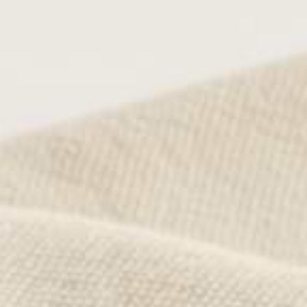
Sofas
Products
Rooms
Washable Rugs
Explore
Search
EN
EN
Your Cart