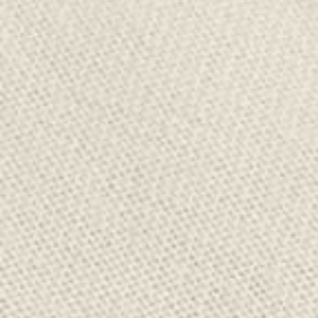
5-year warranty
Affirm Financing
$0
Product Details
+1
Dimensions