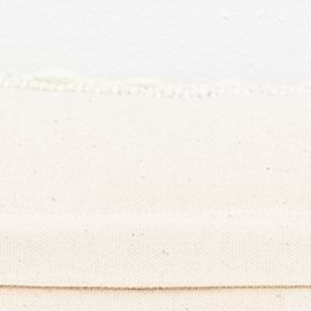
AI Summary
Jenève Cushion
(
4.3
)
AI Summary
30-day trial