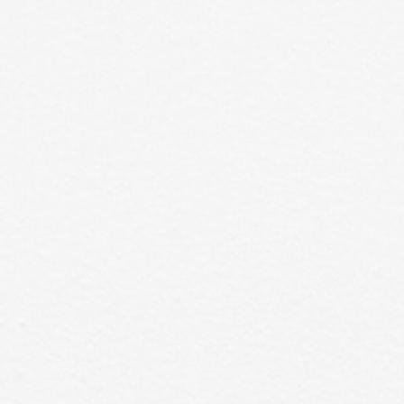
There are no items in your cart.
Jenève Cushion
4.3