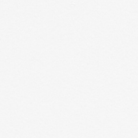
Sofas
Products
Rooms
Washable Rugs
Explore
Search
EN
EN
Your Cart