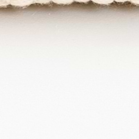
•
Jenève Cushion
Feel the Cozey love.
4.3
Cozey Ratings​​​​‌ ‍ ​‍​‍‌‍ ‌ ​‍‌‍‍‌‌‍‌ ‌‍‍‌‌‍ ‍​‍​‍​ ‍‍​‍​‍‌ ​ ‌‍​‌‌‍ ‍‌‍‍‌‌ ‌​‌ ‍‌​‍ ‍‌‍‍‌‌‍ ​‍​‍​‍ ​​‍​‍‌‍‍​‌ ​‍‌‍‌‌‌‍‌‍​‍​‍​ ‍‍​‍​‍‌‍‍​‌ ‌​‌ ‌​‌ ​​‌ ​ ​ ‍‍​‍ ​‍ ‌‍ ​‌‍ ‌‍​ ‌‍​‌‌‍ ​‌‍‍​‌‍ ‌ ​ ‌ ‌​​ ‍‍​ ​ ​ ​​​ ​​​ ​​​‍ ‌ ​ ‌ ‌​‌ ‌‌‌‍‌​‌‍‍‌‌‍ ​‍ ‌‍‍‌‌‍ ‍‌ ‌​‌‍‌‌‌‍ ‍‌ ‌​​‍ ‌‍‌‌‌‍‌​‌‍‍‌‌ ‌​​‍ ‌‍ ‌‌‍ ‌‍‌​‌‍‌‌​ ‌‌ ​​‌ ​‍‌‍‌‌‌ ​ ‌‍‌‌‌‍ ‍‌ ‌​‌‍​‌‌ ‌​‌‍‍‌‌‍ ‌‍ ‍​ ‍ ‌‍‍‌‌‍‌​​ ‌‌‍‌‍​ ‌ ‌‍‌‍‌‍​‍‌‍‌‍​ ​‍​ ‌‌‌‍‌‌​‍ ‌​ ‌​‌‍​‌‌‍‌‌​ ‌​​‍ ‌​ ‌​​ ‌‌‌‍‌‍​ ​​​‍ ‌​ ‍‌​ ‌​‌‍‌‍​ ​ ​‍ ‌​ ​‌​ ​‌‌‍​‌‌‍‌​‌‍​‍​ ‍‌​ ‌‌‌‍‌‌‌‍​‌​ ​‌​ ‌​​ ‌‍​ ‍ ‌ ‌​‌ ‍‌‌ ​​‌‍‌‌​ ‌‌ ​​‌‍‌​‌ ​​​ ‍ ‌ ​​‌‍​‌‌ ‌​‌‍‍​​ ‌‌ ‌‍‌‍​‌‌‍ ​‌ ‌‌‌‍‌‌‌​​‌‌‍‌​‌‍‌​‌‍‌‌‌‍‌​‌‌​ ‌‍‌‌‌‍​ ‌ ‌​‌‍‍‌‌‍ ‌‍ ‍‌ ​ ​‍‌‌​ ‌‌‌​​‍‌‌ ‌‍‍ ‌‍‌‌‌ ‍‌​‍‌‌​ ​ ‌​‌​​‍‌‌​ ​ ‌​‌​​‍‌‌​ ​‍​ ​‍‌‍​‌​ ‍​‌‍‌‍‌‍​‍​ ​‌​ ‌‍‌‍‌​‌‍​‍​ ​​​ ‌‌​ ​‍​ ‌‌​‍‌‌​ ​‍​ ​‍​‍‌‌​ ‌‌‌​‌​​‍ ‍‌ ​‍‌‍‌‌‌ ‌‍‌‍‍‌‌‍‌‌‌ ‌ ‌‌​ ‌ ‌‌‌‍ ‌‌‍ ‌‌‍​‌‌ ​‍‌ ‍‌‌‌‌​‌‍‌‌‌‍ ‌‌ ​​‌‍ ​‌‍​‌‌ ‌​‌‍‌‌​‍ ‍‌ ​ ‌ ‌‌‌‍ ‌‌‍ ‌‌‍​‌‌ ​‍‌ ‍‌‌​‌​‌‍​‌‌ ‌​‌‍​‌​‍ ‍‌ ‌​‌‍ ‌ ‌​‌‍​‌‌‍ ​‌‌​‍‌‍​‌‌ ‌​‌‍‍‌‌‍ ‍‌‍‌ ‌‌‌​‌‍‌‌‌ ‍​‌ ‌​​ ‌‍​‍‌‍​‌‌ ​ ‌‍‌‌‌‌‌‌‌ ​‍‌‍ ​​ ‌‌‍‍​‌ ‌​‌ ‌​‌ ​​‌ ​ ​‍‌‌​ ​ ‌​​‌​‍‌‌​ ​‍‌​‌‍​‍‌‌​ ​‍‌​‌‍‌‍ ​‌‍ ‌‍​ ‌‍​‌‌‍ ​‌‍‍​‌‍ ‌ ​ ‌ ‌​​‍‌‌​ ​ ‌​​‌​ ​ ​ ​​​ ​​​ ​​​‍‌‌​ ​‍‌​‌‍‌ ​ ‌ ‌​‌ ‌‌‌‍‌​‌‍‍‌‌‍ ​‍‌‍‌‍‍‌‌‍‌​​ ‌‌‍‌‍​ ‌ ‌‍‌‍‌‍​‍‌‍‌‍​ ​‍​ ‌‌‌‍‌‌​‍ ‌​ ‌​‌‍​‌‌‍‌‌​ ‌​​‍ ‌​ ‌​​ ‌‌‌‍‌‍​ ​​​‍ ‌​ ‍‌​ ‌​‌‍‌‍​ ​ ​‍ ‌​ ​‌​ ​‌‌‍​‌‌‍‌​‌‍​‍​ ‍‌​ ‌‌‌‍‌‌‌‍​‌​ ​‌​ ‌​​ ‌‍​‍‌‍‌ ‌​‌ ‍‌‌ ​​‌‍‌‌​ ‌‌ ​​‌‍‌​‌ ​​​‍‌‍‌ ​​‌‍​‌‌ ‌​‌‍‍​​ ‌‌ ‌‍‌‍​‌‌‍ ​‌ ‌‌‌‍‌‌‌​​‌‌‍‌​‌‍‌​‌‍‌‌‌‍‌​‌‌​ ‌‍‌‌‌‍​ ‌ ‌​‌‍‍‌‌‍ ‌‍ ‍‌ ​ ​‍‌‌​ ‌‌‌​​‍‌‌ ‌‍‍ ‌‍‌‌‌ ‍‌​‍‌‌​ ​ ‌​‌​​‍‌‌​ ​ ‌​‌​​‍‌‌​ ​‍​ ​‍‌‍​‌​ ‍​‌‍‌‍‌‍​‍​ ​‌​ ‌‍‌‍‌​‌‍​‍​ ​​​ ‌‌​ ​‍​ ‌‌​‍‌‌​ ​‍​ ​‍​‍‌‌​ ‌‌‌​‌​​‍ ‍‌ ​‍‌‍‌‌‌ ‌‍‌‍‍‌‌‍‌‌‌ ‌ ‌‌​ ‌ ‌‌‌‍ ‌‌‍ ‌‌‍​‌‌ ​‍‌ ‍‌‌‌‌​‌‍‌‌‌‍ ‌‌ ​​‌‍ ​‌‍​‌‌ ‌​‌‍‌‌​‍ ‍‌ ​ ‌ ‌‌‌‍ ‌‌‍ ‌‌‍​‌‌ ​‍‌ ‍‌‌​‌​‌‍​‌‌ ‌​‌‍​‌​‍ ‍‌ ‌​‌‍ ‌ ‌​‌‍​‌‌‍ ​‌‌​‍‌‍​‌‌ ‌​‌‍‍‌‌‍ ‍‌‍‌ ‌‌‌​‌‍‌‌‌ ‍​‌ ‌​​‍‌‍‌ ​​‌‍‌‌‌ ​‍‌ ​ ‌ ​​‌‍‌‌‌‍​ ‌ ‌​‌‍‍‌‌ ‌‍‌‍‌‌​ ‌‌ ​​‌ ‌‌‌‍​‍‌‍ ​‌‍‍‌‌ ​ ‌‍‍​‌‍‌‌‌‍‌​​‍​‍‌ ‌ (168)
TOTAL REVIEWS​​​​‌ ‍ ​‍​‍‌‍ ‌ ​‍‌‍‍‌‌‍‌ ‌‍‍‌‌‍ ‍​‍​‍​ ‍‍​‍​‍‌ ​ ‌‍​‌‌‍ ‍‌‍‍‌‌ ‌​‌ ‍‌​‍ ‍‌‍‍‌‌‍ ​‍​‍​‍ ​​‍​‍‌‍‍​‌ ​‍‌‍‌‌‌‍‌‍​‍​‍​ ‍‍​‍​‍‌‍‍​‌ ‌​‌ ‌​‌ ​​‌ ​ ​ ‍‍​‍ ​‍ ‌‍ ​‌‍ ‌‍​ ‌‍​‌‌‍ ​‌‍‍​‌‍ ‌ ​ ‌ ‌​​ ‍‍​ ​ ​ ​​​ ​​​ ​​​‍ ‌ ​ ‌ ‌​‌ ‌‌‌‍‌​‌‍‍‌‌‍ ​‍ ‌‍‍‌‌‍ ‍‌ ‌​‌‍‌‌‌‍ ‍‌ ‌​​‍ ‌‍‌‌‌‍‌​‌‍‍‌‌ ‌​​‍ ‌‍ ‌‌‍ ‌‍‌​‌‍‌‌​ ‌‌ ​​‌ ​‍‌‍‌‌‌ ​ ‌‍‌‌‌‍ ‍‌ ‌​‌‍​‌‌ ‌​‌‍‍‌‌‍ ‌‍ ‍​ ‍ ‌‍‍‌‌‍‌​​ ‌‌‍‌‍​ ‌ ‌‍‌‍‌‍​‍‌‍‌‍​ ​‍​ ‌‌‌‍‌‌​‍ ‌​ ‌​‌‍​‌‌‍‌‌​ ‌​​‍ ‌​ ‌​​ ‌‌‌‍‌‍​ ​​​‍ ‌​ ‍‌​ ‌​‌‍‌‍​ ​ ​‍ ‌​ ​‌​ ​‌‌‍​‌‌‍‌​‌‍​‍​ ‍‌​ ‌‌‌‍‌‌‌‍​‌​ ​‌​ ‌​​ ‌‍​ ‍ ‌ ‌​‌ ‍‌‌ ​​‌‍‌‌​ ‌‌ ​​‌‍‌​‌ ​​​ ‍ ‌ ​​‌‍​‌‌ ‌​‌‍‍​​ ‌‌ ‌‍‌‍​‌‌‍ ​‌ ‌‌‌‍‌‌‌​​‌‌‍‌​‌‍‌​‌‍‌‌‌‍‌​‌‌​ ‌‍‌‌‌‍​ ‌ ‌​‌‍‍‌‌‍ ‌‍ ‍‌ ​ ​‍‌‌​ ‌‌‌​​‍‌‌ ‌‍‍ ‌‍‌‌‌ ‍‌​‍‌‌​ ​ ‌​‌​​‍‌‌​ ​ ‌​‌​​‍‌‌​ ​‍​ ​‍‌‍​‌​ ‍​‌‍‌‍‌‍​‍​ ​‌​ ‌‍‌‍‌​‌‍​‍​ ​​​ ‌‌​ ​‍​ ‌‌​‍‌‌​ ​‍​ ​‍​‍‌‌​ ‌‌‌​‌​​‍ ‍‌ ​‍‌‍‌‌‌ ‌‍‌‍‍‌‌‍‌‌‌ ‌ ‌‌​ ‌ ‌‌‌‍ ‌‌‍ ‌‌‍​‌‌ ​‍‌ ‍‌‌‌‌​‌‍‌‌‌‍ ‌‌ ​​‌‍ ​‌‍​‌‌ ‌​‌‍‌‌​‍ ‍‌‍​‍‌ ​‍‌‍‌‌‌‍​‌‌‍‍ ‌‍‌​‌‍ ‌ ‌ ‌‍ ‍‌​‌​‌‍​‌‌ ‌​‌‍​‌​‍ ‍‌ ‌​‌‍‍‌‌ ‌​‌‍ ​‌‍‌‌​ ‌‍​‍‌‍​‌‌ ​ ‌‍‌‌‌‌‌‌‌ ​‍‌‍ ​​ ‌‌‍‍​‌ ‌​‌ ‌​‌ ​​‌ ​ ​‍‌‌​ ​ ‌​​‌​‍‌‌​ ​‍‌​‌‍​‍‌‌​ ​‍‌​‌‍‌‍ ​‌‍ ‌‍​ ‌‍​‌‌‍ ​‌‍‍​‌‍ ‌ ​ ‌ ‌​​‍‌‌​ ​ ‌​​‌​ ​ ​ ​​​ ​​​ ​​​‍‌‌​ ​‍‌​‌‍‌ ​ ‌ ‌​‌ ‌‌‌‍‌​‌‍‍‌‌‍ ​‍‌‍‌‍‍‌‌‍‌​​ ‌‌‍‌‍​ ‌ ‌‍‌‍‌‍​‍‌‍‌‍​ ​‍​ ‌‌‌‍‌‌​‍ ‌​ ‌​‌‍​‌‌‍‌‌​ ‌​​‍ ‌​ ‌​​ ‌‌‌‍‌‍​ ​​​‍ ‌​ ‍‌​ ‌​‌‍‌‍​ ​ ​‍ ‌​ ​‌​ ​‌‌‍​‌‌‍‌​‌‍​‍​ ‍‌​ ‌‌‌‍‌‌‌‍​‌​ ​‌​ ‌​​ ‌‍​‍‌‍‌ ‌​‌ ‍‌‌ ​​‌‍‌‌​ ‌‌ ​​‌‍‌​‌ ​​​‍‌‍‌ ​​‌‍​‌‌ ‌​‌‍‍​​ ‌‌ ‌‍‌‍​‌‌‍ ​‌ ‌‌‌‍‌‌‌​​‌‌‍‌​‌‍‌​‌‍‌‌‌‍‌​‌‌​ ‌‍‌‌‌‍​ ‌ ‌​‌‍‍‌‌‍ ‌‍ ‍‌ ​ ​‍‌‌​ ‌‌‌​​‍‌‌ ‌‍‍ ‌‍‌‌‌ ‍‌​‍‌‌​ ​ ‌​‌​​‍‌‌​ ​ ‌​‌​​‍‌‌​ ​‍​ ​‍‌‍​‌​ ‍​‌‍‌‍‌‍​‍​ ​‌​ ‌‍‌‍‌​‌‍​‍​ ​​​ ‌‌​ ​‍​ ‌‌​‍‌‌​ ​‍​ ​‍​‍‌‌​ ‌‌‌​‌​​‍ ‍‌ ​‍‌‍‌‌‌ ‌‍‌‍‍‌‌‍‌‌‌ ‌ ‌‌​ ‌ ‌‌‌‍ ‌‌‍ ‌‌‍​‌‌ ​‍‌ ‍‌‌‌‌​‌‍‌‌‌‍ ‌‌ ​​‌‍ ​‌‍​‌‌ ‌​‌‍‌‌​‍ ‍‌‍​‍‌ ​‍‌‍‌‌‌‍​‌‌‍‍ ‌‍‌​‌‍ ‌ ‌ ‌‍ ‍‌​‌​‌‍​‌‌ ‌​‌‍​‌​‍ ‍‌ ‌​‌‍‍‌‌ ‌​‌‍ ​‌‍‌‌​‍‌‍‌ ​​‌‍‌‌‌ ​‍‌ ​ ‌ ​​‌‍‌‌‌‍​ ‌ ‌​‌‍‍‌‌ ‌‍‌‍‌‌​ ‌‌ ​​‌ ‌‌‌‍​‍‌‍ ​‌‍‍‌‌ ​ ‌‍‍​‌‍‌‌‌‍‌​​‍​‍‌ ‌
5