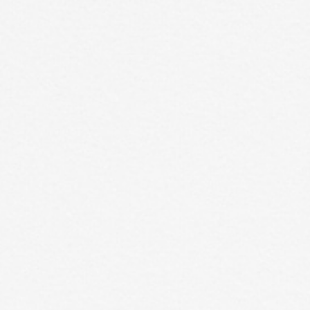
Ships from the USA
・
Fast & Free Shipping
EN
EN
EN
EN