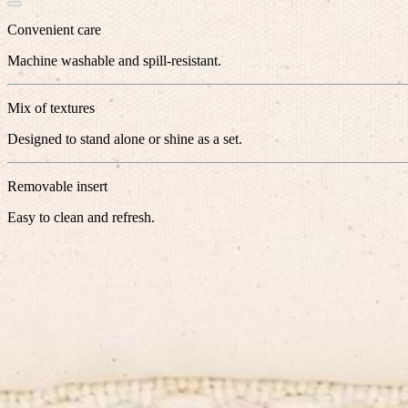
Convenient care
Machine washable and spill-resistant.
Mix of textures
Designed to stand alone or shine as a set.
Removable insert
Easy to clean and refresh.
Close
Jenève Cushion
(
4.3
)