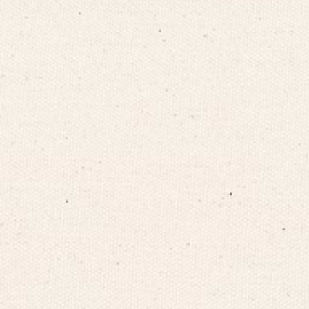
5-year warranty
Affirm Financing
$0
Product Details
Dimensions
Materials